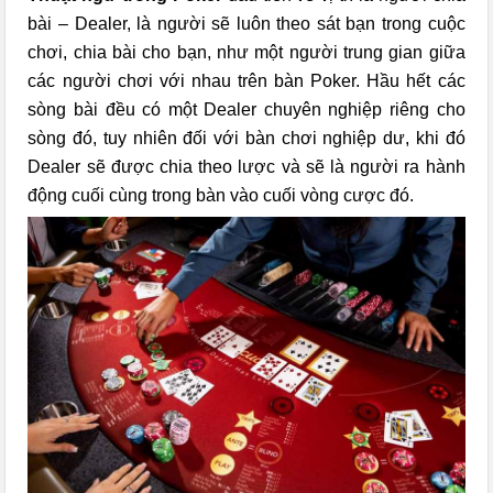
bài – Dealer, là người sẽ luôn theo sát bạn trong cuộc
chơi, chia bài cho bạn, như một người trung gian giữa
các người chơi với nhau trên bàn Poker. Hầu hết các
sòng bài đều có một Dealer chuyên nghiệp riêng cho
sòng đó, tuy nhiên đối với bàn chơi nghiệp dư, khi đó
Dealer sẽ được chia theo lược và sẽ là người ra hành
động cuối cùng trong bàn vào cuối vòng cược đó.