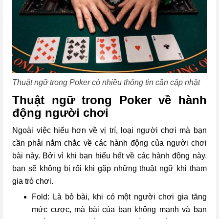
Thuật ngữ trong Poker có nhiều thông tin cần cập nhật
Thuật ngữ trong Poker về hành
động người chơi
Ngoài việc hiểu hơn về vị trí, loại người chơi mà bạn
cần phải nắm chắc về các hành động của người chơi
bài này. Bởi vì khi bạn hiểu hết về các hành động này,
bạn sẽ không bị rối khi gặp những thuật ngữ khi tham
gia trò chơi.
Fold: Là bỏ bài, khi có một người chơi gia tăng
mức cược, mà bài của bạn không mạnh và bạn