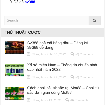
Đá gà
sv388
THỦ THUẬT CƯỢC
Sv388 nhà cái hàng đầu – Đăng ký
Sv388 dễ dàng
Tháng Mười Hai 30 , 2022
(0) Comments
Xổ số miền Nam – Thông tin chuẩn nhất
cập nhật năm 2022
Tháng Mười Hai 22 , 2022
(0) Comments
Cách chơi bài tứ sắc tại Mot88 – Chơi tứ
sắc đơn giản cùng Mot88
Tháng Mười 19 , 2022
(0) Comments