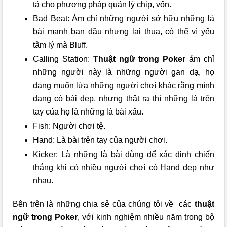
tả cho phương pháp quản lý chip, vốn.
Bad Beat: Ám chỉ những người sở hữu những lá
bài mạnh ban đầu nhưng lại thua, có thể vì yếu
tâm lý mà Bluff.
Calling Station:
Thuật ngữ trong Poker
ám chỉ
những người này là những người gan dạ, họ
đang muốn lừa những người chơi khác rằng mình
đang có bài đẹp, nhưng thật ra thì những lá trên
tay của họ là những lá bài xấu.
Fish: Người chơi tệ.
Hand: Là bài trên tay của người chơi.
Kicker: Là những là bài dùng để xác định chiến
thắng khi có nhiều người chơi có Hand đẹp như
nhau.
Bên trên là những chia sẻ của chúng tôi về các
thuật
ngữ trong Poker
, với kinh nghiệm nhiều năm trong bộ