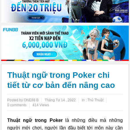
Thuật ngữ trong Poker chi
tiết từ cơ bản đến nâng cao
Posted by ONE88 B
Tháng Tư 14 , 2022
in :
Thủ Thuật
0 comments
414 Views
Thuật ngữ trong Poker
là những điều mà những
người mới chơi, người lần đầu biết tới môn này cần