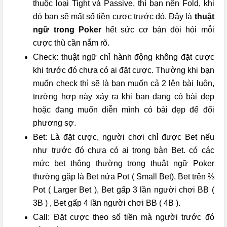
thuộc loại Tight và Passive, thì bạn nên Fold, khi
đó bạn sẽ mất số tiền cược trước đó. Đây là
thuật
ngữ trong Poker
hết sức cơ bản đòi hỏi mỗi
cược thù cần nắm rõ.
Check: thuật ngữ chỉ hành động không đặt cược
khi trước đó chưa có ai đặt cược. Thường khi bạn
muốn check thì sẽ là bạn muốn cả 2 lên bài luôn,
trường hợp này xảy ra khi bạn đang có bài đẹp
hoặc đang muốn diễn mình có bài đẹp để đối
phương sợ.
Bet: Là đặt cược, người chơi chỉ được Bet nếu
như trước đó chưa có ai trong bàn Bet. có các
mức bet thông thường trong thuật ngữ Poker
thường gặp là Bet nửa Pot ( Small Bet), Bet trên ⅔
Pot ( Larger Bet ), Bet gấp 3 lần người chơi BB (
3B ) , Bet gấp 4 lần người chơi BB ( 4B ).
Call: Đặt cược theo số tiền mà người trước đó