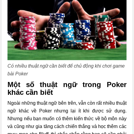
Có nhiều thuật ngữ cần biết để chủ động khi chơi game
bài Poker
Một số thuật ngữ trong Poker
khác cần biết
Ngoài những thuật ngữ bên trên, vẫn còn rất nhiều thuật
ngữ khác về Poker nhưng lại ít khi được sử dụng.
Nhưng nếu bạn muốn có thêm kiến thức về bộ môn này
và cũng như gia tăng cách chiến thắng và học thêm các