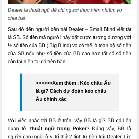
Dealer là thuật ngữ để chỉ người thực hiện nhiệm vụ
chia bài
Sau đó đến người bên trái Dealer – Small Blind viết tắt
là SB. Số tiền mà người này đặt cược tương đương với
½ số tiền của BB ( Big Blind) và có thể là toàn bộ số tiền
của SB nếu như số tiền của BB cao hơn tất cả số tiền
còn lại hiện tại có trên bàn.
>>>>>>Xem thêm :
Kèo châu Âu
là gì? Cách dự đoán kèo châu
Âu chính xác
Với việc nhắc tới BB ở trên, vậy BB là gì? BB có liên
quan tới
thuật ngữ trong Poker
? Đúng vậy, BB là
người chơi ngồi ở vị trí thứ 2 tính từ bên trái Dealer, tức