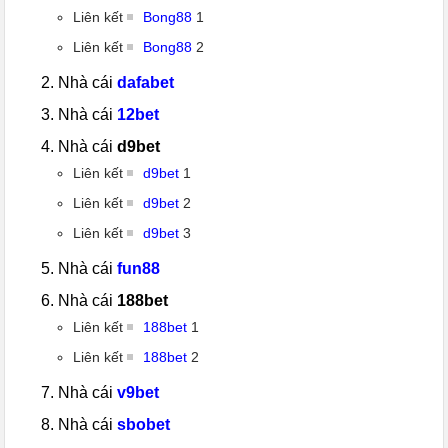
Liên kết
Bong88
1
Liên kết
Bong88
2
Nhà cái
dafabet
Nhà cái
12bet
Nhà cái
d9bet
Liên kết
d9bet
1
Liên kết
d9bet
2
Liên kết
d9bet
3
Nhà cái
fun88
Nhà cái
188bet
Liên kết
188bet
1
Liên kết
188bet
2
Nhà cái
v9bet
Nhà cái
sbobet