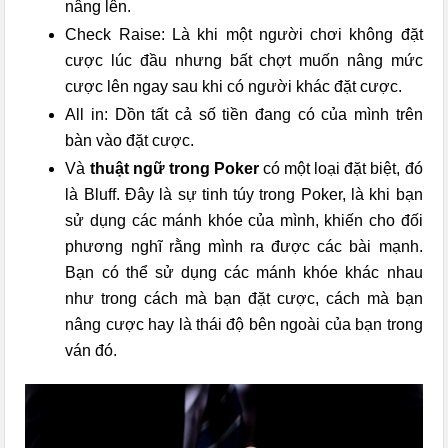
nâng lên.
Check Raise: Là khi một người chơi không đặt
cược lúc đầu nhưng bất chợt muốn nâng mức
cược lên ngay sau khi có người khác đặt cược.
All in: Dồn tất cả số tiền đang có của mình trên
bàn vào đặt cược.
Và
thuật ngữ trong Poker
có một loại đặt biệt, đó
là Bluff. Đây là sự tinh túy trong Poker, là khi bạn
sử dụng các mánh khóe của mình, khiến cho đối
phương nghĩ rằng mình ra được các bài mạnh.
Bạn có thể sử dụng các mánh khóe khác nhau
như trong cách mà bạn đặt cược, cách mà bạn
nâng cược hay là thái độ bên ngoài của bạn trong
ván đó.