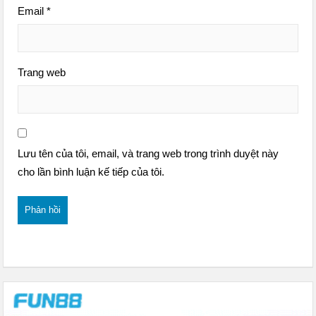
Email
*
Trang web
Lưu tên của tôi, email, và trang web trong trình duyệt này
cho lần bình luận kế tiếp của tôi.