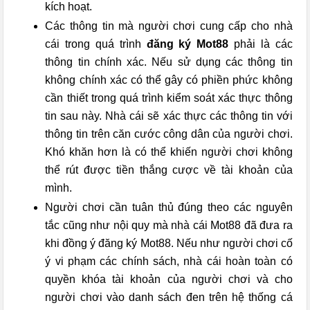
kích hoạt.
Các thông tin mà người chơi cung cấp cho nhà
cái trong quá trình
đăng ký Mot88
phải là các
thông tin chính xác. Nếu sử dụng các thông tin
không chính xác có thể gây có phiền phức không
cần thiết trong quá trình kiểm soát xác thực thông
tin sau này. Nhà cái sẽ xác thực các thông tin với
thông tin trên căn cước công dân của người chơi.
Khó khăn hơn là có thể khiến người chơi không
thể rút được tiền thắng cược về tài khoản của
mình.
Người chơi cần tuân thủ đúng theo các nguyên
tắc cũng như nội quy mà nhà cái Mot88 đã đưa ra
khi đồng ý đăng ký Mot88. Nếu như người chơi cố
ý vi phạm các chính sách, nhà cái hoàn toàn có
quyền khóa tài khoản của người chơi và cho
người chơi vào danh sách đen trên hệ thống cá