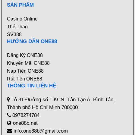
SẢN PHẨM
Casino Online
Thể Thao
SV388
HƯỚNG DẪN ONE88
Đăng Ký ONE88
Khuyến Mãi ONE88
Nạp Tiền ONE88
Rút Tiền ONE88
THÔNG TIN LIÊN HỆ
Lô 31 Đường số 1 KCN, Tân Tạo A, Bình Tân,
Thành phố Hồ Chí Minh 700000
0978274784
one88b.net
info.one88b@gmail.com