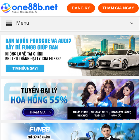
ĐĂNG KÝ
THAM GIA NGAY
Menu