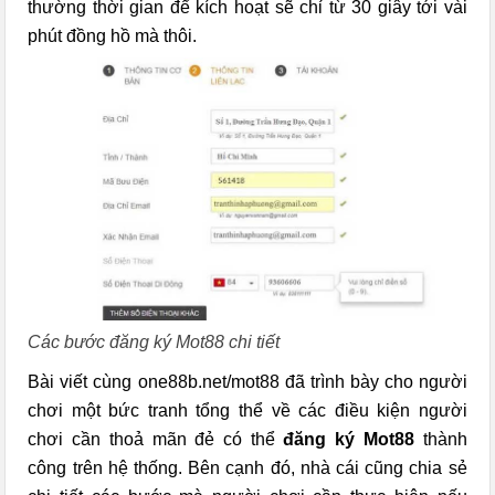
thường thời gian để kích hoạt sẽ chỉ từ 30 giây tới vài
phút đồng hồ mà thôi.
Các bước đăng ký Mot88 chi tiết
Bài viết cùng
one88b.net/mot88
đã trình bày cho người
chơi một bức tranh tổng thể về các điều kiện người
chơi cần thoả mãn đẻ có thể
đăng ký Mot88
thành
công trên hệ thống. Bên cạnh đó, nhà cái cũng chia sẻ