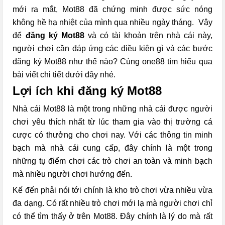
mới ra mắt, Mot88 đã chứng minh được sức nóng
không hề hạ nhiệt của mình qua nhiều ngày tháng. Vậy
để
đăng ký Mot88
và có tài khoản trên nhà cái này,
người chơi cần đáp ứng các điều kiện gì và các bước
đăng ký Mot88 như thế nào? Cùng one88 tìm hiểu qua
bài viết chi tiết dưới đây nhé.
Lợi ích khi đăng ký Mot88
Nhà cái Mot88 là một trong những nhà cái được người
chơi yêu thích nhất từ lúc tham gia vào thị trường cá
cược có thưởng cho chơi nay. Với các thông tin minh
bạch mà nhà cái cung cấp, đây chính là một trong
những tụ điểm chơi các trò chơi an toàn và minh bạch
mà nhiều người chơi hướng đến.
Kế đến phải nói tới chính là kho trò chơi vừa nhiều vừa
đa dạng. Có rất nhiều trò chơi mới lạ mà người chơi chỉ
có thể tìm thấy ở trên Mot88. Đây chính là lý do mà rất