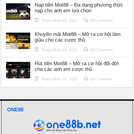
Nạp tiền Mot88 – Đa dạng phương thức
nạp cho anh em lựa chọn
Tháng Mười 19 , 2022
(0) Comments
Khuyến mãi Mot88 – Mở ra cơ hội làm
giàu cho các cược thủ
Tháng Mười 19 , 2022
(0) Comments
Rút tiền Mot88 – Mở ra cơ hội đổi đời
cho các anh em cược thủ
Tháng Mười 19 , 2022
(0) Comments
ONE88