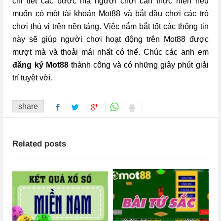
chi tiết các bước mà người chơi cần thực hiện nếu
muốn có một tài khoản Mot88 và bắt đầu chơi các trò
chơi thú vị trên nền tảng. Việc nắm bắt tốt các thông tin
này sẽ giúp người chơi hoạt động trên Mot88 được
mượt mà và thoải mái nhất có thể. Chúc các anh em
đăng ký Mot88
thành công và có những giây phút giải
trí tuyệt vời.
share
Related posts