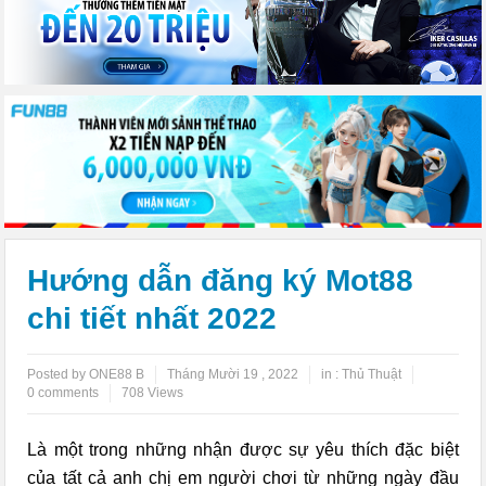
Hướng dẫn đăng ký Mot88
chi tiết nhất 2022
Posted by ONE88 B
Tháng Mười 19 , 2022
in :
Thủ Thuật
0 comments
708 Views
Là một trong những nhận được sự yêu thích đặc biệt
của tất cả anh chị em người chơi từ những ngày đầu