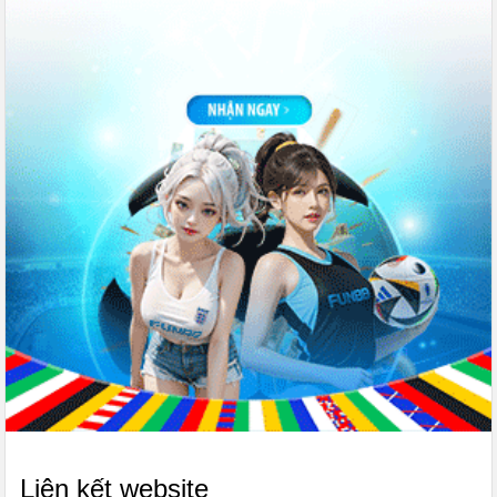
Liên kết website