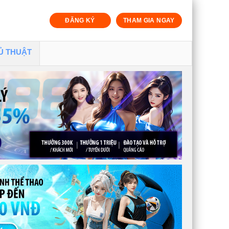
ĐĂNG KÝ
THAM GIA NGAY
Ủ THUẬT