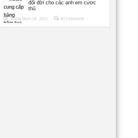
đổi đời cho các anh em cược
thủ
Tháng Mười 19 , 2022
(0) Comments