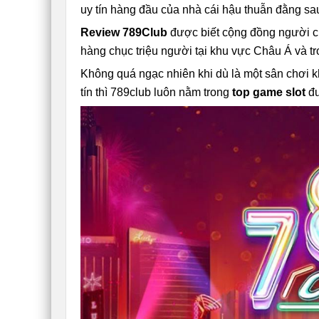
uy tín hàng đầu của nhà cái hậu thuẫn đằng sa
Review 789Club
được biết cộng đồng người ch
hàng chục triệu người tại khu vực Châu Á và tr
Không quá ngạc nhiên khi dù là một sân chơi 
tín thì 789club luôn nằm trong
top game slot
đư