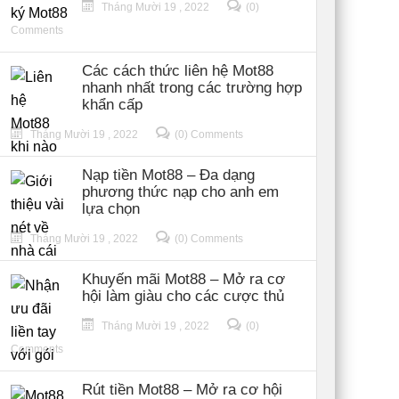
Tháng Mười 19 , 2022
(0)
Comments
Các cách thức liên hệ Mot88
nhanh nhất trong các trường hợp
khẩn cấp
Tháng Mười 19 , 2022
(0) Comments
Nạp tiền Mot88 – Đa dạng
phương thức nạp cho anh em
lựa chọn
Tháng Mười 19 , 2022
(0) Comments
Khuyến mãi Mot88 – Mở ra cơ
hội làm giàu cho các cược thủ
Tháng Mười 19 , 2022
(0)
Comments
Rút tiền Mot88 – Mở ra cơ hội