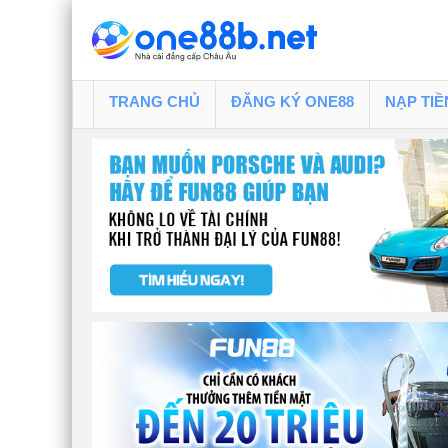
TRANG CHỦ
ĐĂNG KÝ ONE88
NẠP TIỀ