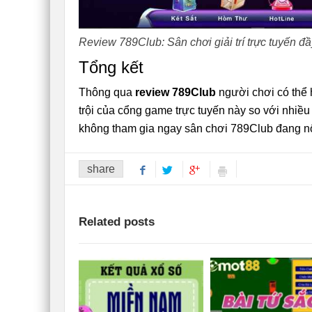
Review 789Club: Sân chơi giải trí trực tuyến đ
Tổng kết
Thông qua
review 789Club
người chơi có thể 
trội của cổng game trực tuyến này so với nhiều 
không tham gia ngay sân chơi 789Club đang nổi 
share
Related posts