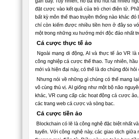
gần đây. Tuy nhiên, nó đã thu hút rất nhiều ng
đặt cược vào kết quả của trò chơi điện tử. P
bất kỳ môn thể thao truyền thống nào khác đó l
chí còn kiếm được nhiều tiền hơn ở đây so với
một trong những xu hướng mới độc đáo nhất tr
Cá cược thực tế ảo
Ngoài mạng di động, AI và thực tế ảo VR là 
công nghiệp cá cược thể thao. Tuy nhiên, hầ
mới và hiện đại này, có thể là do chúng đòi hỏi 
Nhưng nói về những gì chúng có thể mang lại 
vô cùng thú vị. AI giống như một bộ não nguyên 
khác, VR cung cấp các hoạt động cá cược ảo,
các trang web cá cược và sòng bạc.
Cá cược tiền ảo
Blockchain có lẽ là công nghệ đặc biệt nhất v
tuyến. Với công nghệ này, các giao dịch giữa