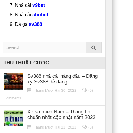
Nhà cái
v9bet
Nhà cái
sbobet
Đá gà
sv388
THỦ THUẬT CƯỢC
Sv388 nhà cái hàng đầu – Đăng
ký Sv388 dễ dàng
Tháng Mười Hai 30 , 2022
(0)
Comments
Xổ số miền Nam – Thông tin
chuẩn nhất cập nhật năm 2022
Tháng Mười Hai 22 , 2022
(0)