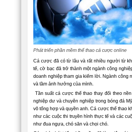
Phát triển phần mềm thể thao cá cược online
Cá cược đã có từ lâu và rất nhiều người từ khắ
tế, cờ bạc đã trở thành một ngành công nghiệp
doanh nghiệp tham gia kiếm lời. Ngành công 
và tầm ảnh hưởng của mình.
Tần suất cá cược thể thao thay đổi theo nề
nghiệp dư và chuyên nghiệp trong bóng đá Mỹ,
võ tổng hợp và quyền anh. Cá cược thể thao kh
như các cuộc thi truyền hình thực tế và các cu
như đua ngựa, chó săn và chọi chó.