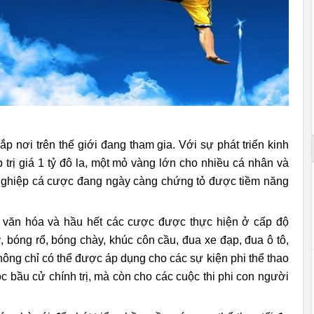
p nơi trên thế giới đang tham gia. Với sự phát triển kinh
 trị giá 1 tỷ đô la, một mỏ vàng lớn cho nhiều cá nhân và
nghiệp cá cược đang ngày càng chứng tỏ được tiềm năng
n văn hóa và hầu hết các cược được thực hiện ở cấp độ
 bóng rổ, bóng chày, khúc côn cầu, đua xe đạp, đua ô tô,
ông chỉ có thể được áp dụng cho các sự kiện phi thể thao
ộc bầu cử chính trị, mà còn cho các cuộc thi phi con người