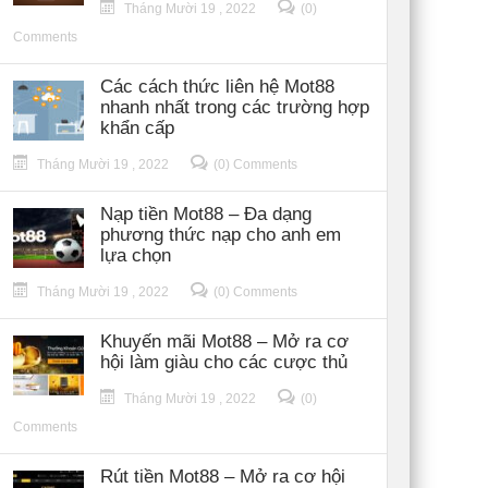
Tháng Mười 19 , 2022
(0)
Comments
Các cách thức liên hệ Mot88
nhanh nhất trong các trường hợp
khẩn cấp
Tháng Mười 19 , 2022
(0) Comments
Nạp tiền Mot88 – Đa dạng
phương thức nạp cho anh em
lựa chọn
Tháng Mười 19 , 2022
(0) Comments
Khuyến mãi Mot88 – Mở ra cơ
hội làm giàu cho các cược thủ
Tháng Mười 19 , 2022
(0)
Comments
Rút tiền Mot88 – Mở ra cơ hội