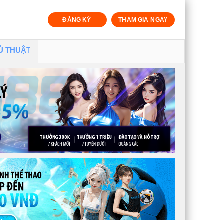
ĐĂNG KÝ
THAM GIA NGAY
Ủ THUẬT