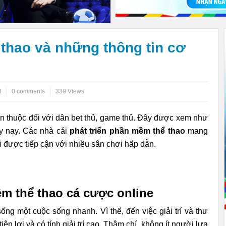
 thao và những thông tin cơ
t
0 comments
339 Views
n thuộc đối với dân bet thủ, game thủ. Đây được xem như
y nay. Các nhà cái
phát triển phần mềm thể thao
mang
i được tiếp cận với nhiều sân chơi hấp dẫn.
ềm thể thao cá cược online
g một cuộc sống nhanh. Vì thế, đến việc giải trí và thư
n lợi và có tính giải trí cao. Thậm chí, không ít người lựa