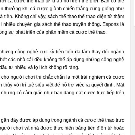
ười cá cược thể thao từ khắp nơi trên thế giới. Bạn có thể
hần thưởng khi cá cược giành chiến thắng cũng giống như
à tiền. Không chỉ vậy, sách thể thao thể thao điện tử thậm
 nhiều chuyên gia sách thể thao truyền thống. Esports là
ong sự phát triển của phần mềm cá cược thể thao.
những công nghệ cực kỳ tiên tiến đã làm thay đổi ngành
u hết các nhà cái đều không thể áp dụng những công nghệ
đầu tư nhiều và lợi ích không rõ ràng.
cho người chơi thì chắc chắn là một trải nghiệm cá cược
thủy với trí tuệ siêu việt để hỗ trợ việc ra quyết định. Mặt
 nhưng có cảm giác như bạn đang đặt cược trực tiếp trên
à gần đây được áp dụng trong ngành cá cược thể thao trực
 người chơi và nhà được thực hiện bằng tiền điện tử hoặc