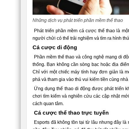
Những dịch vụ phát triển phần mềm thể thao
Phát triển phần mềm cá cược thể thao là mộ
người chửi có thể trải nghiệm và tìm ra hình th
Cá cược di động
Phần mềm thể thao và công nghệ mạng di độ
thống. Bạn không cần sòng bạc hoặc địa điểm
Chỉ với một chiếc máy tính hay đơn giản là m
phá và tham gia vào thú vui kiếm tiền cùng nhà
Ứng dụng thể thao di động được phát triển k
chơi tìm kiếm và nghiên cứu các cập nhật mới
cách quan tâm.
Cá cược thể thao trực tuyến
Esports đã không tồn tại từ lâu nhưng đây là 