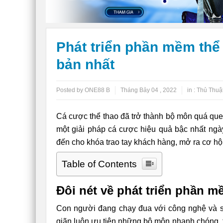
Phát triển phần mềm thể
bản nhất
Posted by ONE88 B
Tháng Bảy 04 , 2022
in :
Thủ Thuậ
Cá cược thể thao đã trở thành bộ môn quá que
một giải pháp cá cược hiệu quả bậc nhất ngà
đến cho khóa trao tay khách hàng, mở ra cơ hộ
Table of Contents
Đôi nét về phát triển phần m
Con người đang chạy đua với công nghệ và sốn
giãn luôn ưu tiên những bộ môn nhanh chóng, tiệ