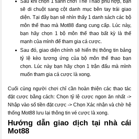
Sau khi chọn 1 sảnh chơi Thể Thao phù hợp, bạn
sẽ di chuột sang cột danh mục bên tay trái giao
diện. Tại đây bạn sẽ nhìn thấy 1 danh sách các bộ
môn thể thao mà Mot88 đang cung cấp. Lúc này,
bạn hãy chọn 1 bộ môn thể thao bất kỳ là thế
mạnh của mình để tham gia cá cược.
Sau đó, giao diện chính sẽ hiển thị thông tin bảng
tỷ lệ kèo tương ứng của bộ môn thể thao bạn
chọn. Lúc này bạn hãy chọn 1 trận đấu mà mình
muốn tham gia cá cược là xong.
Cuối cùng người chơi chỉ cần hoàn thiện các thao tác
đặt cược bằng cách: Chọn tỷ lệ cược ngon ăn nhất ->
Nhập vào số tiền đặt cược -> Chọn Xác nhận và chờ hệ
thống Mot88 lưu lại thông tin vé cược là xong.
Hướng dẫn giao dịch tại nhà cái
Mot88