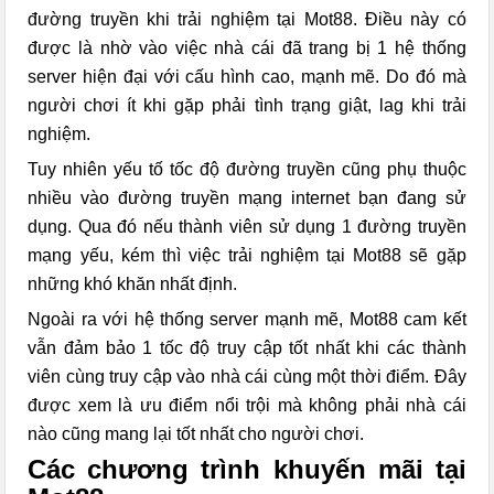
đường truyền khi trải nghiệm tại Mot88. Điều này có
được là nhờ vào việc nhà cái đã trang bị 1 hệ thống
server hiện đại với cấu hình cao, mạnh mẽ. Do đó mà
người chơi ít khi gặp phải tình trạng giật, lag khi trải
nghiệm.
Tuy nhiên yếu tố tốc độ đường truyền cũng phụ thuộc
nhiều vào đường truyền mạng internet bạn đang sử
dụng. Qua đó nếu thành viên sử dụng 1 đường truyền
mạng yếu, kém thì việc trải nghiệm tại Mot88 sẽ gặp
những khó khăn nhất định.
Ngoài ra với hệ thống server mạnh mẽ, Mot88 cam kết
vẫn đảm bảo 1 tốc độ truy cập tốt nhất khi các thành
viên cùng truy cập vào nhà cái cùng một thời điểm. Đây
được xem là ưu điểm nổi trội mà không phải nhà cái
nào cũng mang lại tốt nhất cho người chơi.
Các chương trình khuyến mãi tại