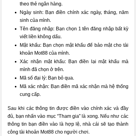
theo thẻ ngân hàng.
Ngày sinh: Bạn điền chính xác ngày, tháng, năm
sinh của mình.
Tên đăng nhập: Bạn chọn 1 tên đăng nhập bất kỳ
viết liền không dấu.
Mật khẩu: Bạn chọn mật khẩu để bảo mật cho tài
khoản Mot88 của mình.
Xác nhận mật khẩu: Bạn điền lại mật khẩu mà
mình đã chọn ở trên.
Mã số đại lý: Bạn bỏ qua.
Mã xác nhận: Bạn điền mã xác nhận mà hệ thống
cung cấp.
Sau khi các thông tin được điền vào chính xác và đầy
đủ, bạn nhấn vào mục “Tham gia” là xong. Nếu như các
thông tin bạn điền vào là hợp lệ, nhà cái sẽ tạo thành
công tài khoản Mot88 cho người chơi.