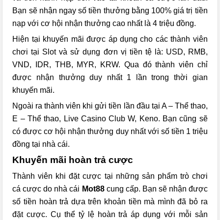
Bạn sẽ nhận ngay số tiền thưởng bằng 100% giá trị tiền
nạp với cơ hội nhận thưởng cao nhất là 4 triệu đồng.
Hiện tại khuyến mãi được áp dụng cho các thành viên
chơi tại Slot và sử dụng đơn vị tiền tệ là: USD, RMB,
VND, IDR, THB, MYR, KRW. Qua đó thành viên chỉ
được nhận thưởng duy nhất 1 lần trong thời gian
khuyến mãi.
Ngoài ra thành viên khi gửi tiền lần đầu tại A – Thể thao,
E – Thể thao, Live Casino Club W, Keno. Bạn cũng sẽ
có được cơ hội nhận thưởng duy nhất với số tiền 1 triệu
đồng tại nhà cái.
Khuyến mãi hoàn trả cược
Thành viên khi đặt cược tại những sản phẩm trò chơi
cá cược do nhà cái
Mot88
cung cấp. Bạn sẽ nhận được
số tiền hoàn trả dựa trên khoản tiền mà mình đã bỏ ra
đặt cược. Cụ thể tỷ lệ hoàn trả áp dụng với mỗi sản