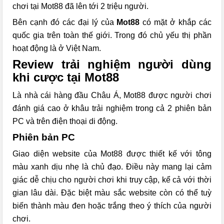
chơi tại Mot88 đã lên tới 2 triệu người.
Bên cạnh đó các đại lý của
Mot88
có mặt ở khắp các
quốc gia trên toàn thế giới. Trong đó chủ yếu thị phần
hoạt động là ở Việt Nam.
Review trải nghiệm người dùng
khi cược tại Mot88
Là nhà cái hàng đầu Châu Á, Mot88 được người chơi
đánh giá cao ở khâu trải nghiệm trong cả 2 phiên bản
PC và trên điện thoại di động.
Phiên bản PC
Giao diện website của Mot88 được thiết kế với tông
màu xanh dịu nhẹ là chủ đạo. Điều này mang lại cảm
giác dễ chịu cho người chơi khi truy cập, kể cả với thời
gian lâu dài. Đặc biệt màu sắc website còn có thể tuỳ
biến thành màu đen hoặc trắng theo ý thích của người
chơi.