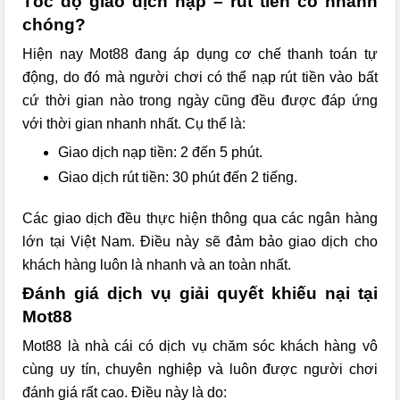
Tốc độ giao dịch nạp – rút tiền có nhanh
chóng?
Hiện nay Mot88 đang áp dụng cơ chế thanh toán tự
động, do đó mà người chơi có thể nạp rút tiền vào bất
cứ thời gian nào trong ngày cũng đều được đáp ứng
với thời gian nhanh nhất. Cụ thể là:
Giao dịch nạp tiền: 2 đến 5 phút.
Giao dịch rút tiền: 30 phút đến 2 tiếng.
Các giao dịch đều thực hiện thông qua các ngân hàng
lớn tại Việt Nam. Điều này sẽ đảm bảo giao dịch cho
khách hàng luôn là nhanh và an toàn nhất.
Đánh giá dịch vụ giải quyết khiếu nại tại
Mot88
Mot88 là nhà cái có dịch vụ chăm sóc khách hàng vô
cùng uy tín, chuyên nghiệp và luôn được người chơi
đánh giá rất cao. Điều này là do: