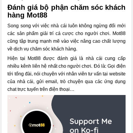
Đánh giá bộ phận chăm sóc khách
hàng Mot88
Song song với việc nhà cái luôn không ngừng đổi mới
các sản phẩm giải trí cá cược cho người chơi. Mot88
cũng tập trung mạnh mẽ vào việc nâng cao chất lượng
về dịch vụ chăm sóc khách hàng.
Hiện tại Mot88 được đánh giá là nhà cái cung cấp
nhiều kênh liên hệ nhất cho người chơi. Đó là: Gọi điện
tới tổng đài, nói chuyện với nhân viên tư vấn tại website
của nhà cái, gửi email, trò chuyện qua các ứng dụng
chat trực tuyến trên điện thoại…