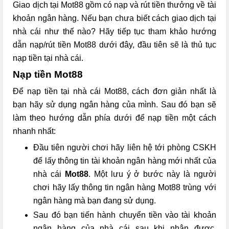
Giao dịch tại Mot88 gồm có nạp và rút tiền thưởng về tài
khoản ngân hàng. Nếu bạn chưa biết cách giao dịch tại
nhà cái như thế nào? Hãy tiếp tục tham khảo hướng
dẫn nạp/rút tiền Mot88 dưới đây, đầu tiên sẽ là thủ tục
nạp tiền tại nhà cái.
Nạp tiền Mot88
Để nạp tiền tại nhà cái Mot88, cách đơn giản nhất là
bạn hãy sử dụng ngân hàng của mình. Sau đó bạn sẽ
làm theo hướng dẫn phía dưới để nạp tiền một cách
nhanh nhất:
Đầu tiên người chơi hãy liên hệ tới phòng CSKH
để lấy thông tin tài khoản ngân hàng mới nhất của
nhà cái
Mot88
. Một lưu ý ở bước này là người
chơi hãy lấy thông tin ngân hàng Mot88 trùng với
ngân hàng mà bạn đang sử dụng.
Sau đó bạn tiến hành chuyển tiền vào tài khoản
ngân hàng của nhà cái sau khi nhận được.