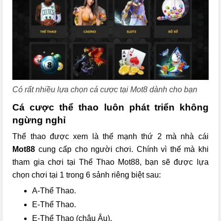
Có rất nhiều lựa chọn cá cược tại Mot8 dành cho bạn
Cá cược thể thao luôn phát triển không
ngừng nghỉ
Thể thao được xem là thế mạnh thứ 2 mà nhà cái
Mot88
cung cấp cho người chơi. Chính vì thế mà khi
tham gia chơi tại Thể Thao Mot88, bạn sẽ được lựa
chọn chơi tại 1 trong 6 sảnh riêng biệt sau:
A-Thể Thao.
E-Thể Thao.
E-Thể Thao (châu Âu).