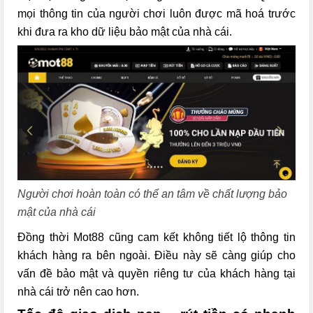
mọi thông tin của người chơi luôn được mã hoá trước
khi đưa ra kho dữ liệu bảo mật của nhà cái.
Người chơi hoàn toàn có thể an tâm về chất lượng bảo
mật của nhà cái
Đồng thời Mot88 cũng cam kết không tiết lộ thông tin
khách hàng ra bên ngoài. Điều này sẽ càng giúp cho
vấn đề bảo mật và quyền riêng tư của khách hàng tại
nhà cái trở nên cao hơn.