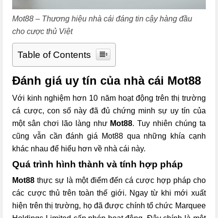
Mot88 – Thương hiệu nhà cái đáng tin cậy hàng đầu
cho cược thủ Việt
Table of Contents
Đánh giá uy tín của nhà cái Mot88
Với kinh nghiệm hơn 10 năm hoạt động trên thị trường
cá cược, con số này đã đủ chứng minh sự uy tín của
một sân chơi lão làng như
Mot88
. Tuy nhiên chúng ta
cũng vẫn cần đánh giá Mot88 qua những khía cạnh
khác nhau để hiểu hơn về nhà cái này.
Quá trình hình thành và tính hợp pháp
Mot88
thực sự là một điểm đến cá cược hợp pháp cho
các cược thủ trên toàn thế giới. Ngay từ khi mới xuất
hiện trên thị trường, họ đã được chính tổ chức Marquee