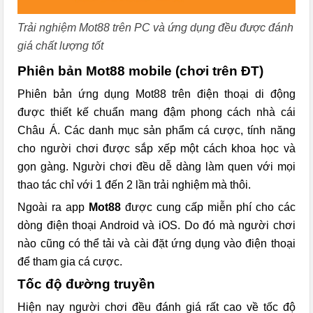
Trải nghiệm Mot88 trên PC và ứng dụng đều được đánh
giá chất lượng tốt
Phiên bản Mot88 mobile (chơi trên ĐT)
Phiên bản ứng dụng Mot88 trên điện thoại di động
được thiết kế chuẩn mang đậm phong cách nhà cái
Châu Á. Các danh mục sản phẩm cá cược, tính năng
cho người chơi được sắp xếp một cách khoa học và
gọn gàng. Người chơi đều dễ dàng làm quen với mọi
thao tác chỉ với 1 đến 2 lần trải nghiệm mà thôi.
Ngoài ra app
Mot88
được cung cấp miễn phí cho các
dòng điện thoại Android và iOS. Do đó mà người chơi
nào cũng có thể tải và cài đặt ứng dụng vào điện thoại
để tham gia cá cược.
Tốc độ đường truyền
Hiện nay người chơi đều đánh giá rất cao về tốc độ