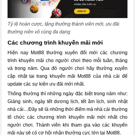
Tỷ lệ hoàn cược, tặng thưởng thành viên mới, ưu đãi
thường niên vô cùng đa dạng
Các chương trình khuyến mãi mới
Hiện nay Mot88 thường xuyên đổi mới các chương
trình khuyến mãi cho người chơi theo mỗi tuần, tháng
và trong năm. Qua đó người chơi hãy thường xuyên
cập nhật tại trang khuyến mãi Mot88 của nhà cái để
update các sự kiện ưu đãi mới nhất.
Thông thường thì những ngày đặc biệt trong năm như:
Giáng sinh, ngày tết dương lịch, tết âm lịch, sinh nhật
nhà cái…Đây sẽ là những thời điểm mà nhà cái thường
tổ chức các chương trình khuyến mãi mới nhất cho
người chơi. Thành viên khi tham gia vào các khuyến
mãi này sẽ có cơ hội nhận thưởng cực lớn tại Mot88.