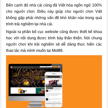
Bên cạnh đó nhà cái cũng đã Việt hóa ngôn ngữ 100%
cho người chơi. Điều này giúp cho người chơi Việt
không gặp phải những vấn đề khó khăn nào trong quá
trình trải nghiệm tại nhà cái.
Ngoài ra phần bố cục website cũng được thiết kế khoa
học với nội dung được trình bày thân thiện. Nói chung
người chơi khi trải nghiệm sẽ dễ dàng thực hiện các
thao tác mà mình muốn tại Mot88.