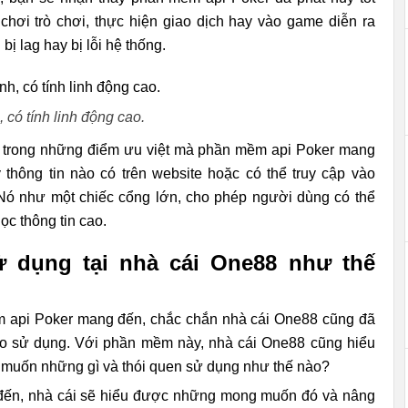
chơi trò chơi, thực hiện giao dịch hay vào game diễn ra
ị lag hay bị lỗi hệ thống.
có tính linh động cao.
ột trong những điểm ưu việt mà phần mềm api Poker mang
 thông tin nào có trên website hoặc có thể truy cập vào
 Nó như một chiếc cổng lớn, cho phép người dùng có thể
ọc thông tin cao.
ử dụng tại nhà cái One88 như thế
 api Poker mang đến, chắc chắn nhà cái One88 cũng đã
o sử dụng. Với phần mềm này, nhà cái One88 cũng hiểu
muốn những gì và thói quen sử dụng như thế nào?
ến, nhà cái sẽ hiểu được những mong muốn đó và nâng