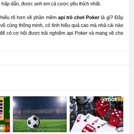
hấp dẫn, được anh em cá cược yêu thích nhất.
ã hiểu rõ hơn về phần mềm
api trò chơi Poker
là gì? Đây
vô cùng thông minh, có tính hiệu quả cao mà nhà cái nào
để có cơ hội được trải nghiệm api Poker và mang về cho