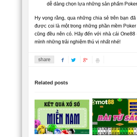
dễ dàng chọn lựa những sản phẩm Poker 
Hy vọng rằng, qua những chia sẻ trên bạn đ
được coi là một trong những phần mềm Poker 
cũng đều nên có. Hãy đến với nhà cái One88 
mình những trải nghiệm thú vị nhất nhé!
share
Related posts