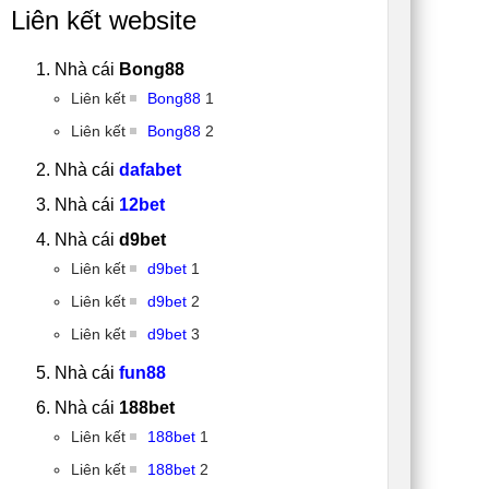
Liên kết website
Nhà cái
Bong88
Liên kết
Bong88
1
Liên kết
Bong88
2
Nhà cái
dafabet
Nhà cái
12bet
Nhà cái
d9bet
Liên kết
d9bet
1
Liên kết
d9bet
2
Liên kết
d9bet
3
Nhà cái
fun88
Nhà cái
188bet
Liên kết
188bet
1
Liên kết
188bet
2