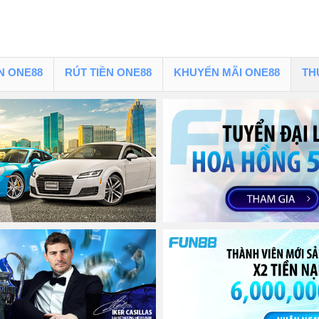
N ONE88
RÚT TIỀN ONE88
KHUYẾN MÃI ONE88
TH