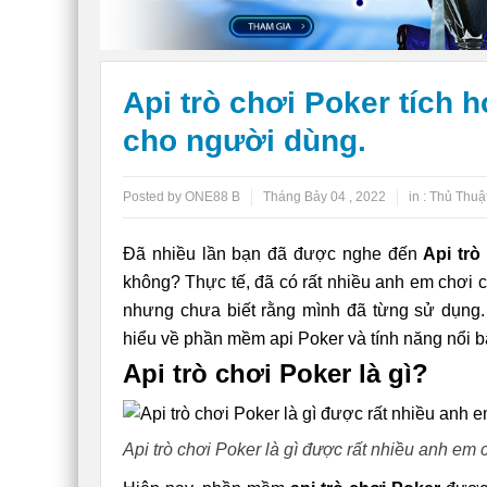
Api trò chơi Poker tích 
cho người dùng.
Posted by ONE88 B
Tháng Bảy 04 , 2022
in :
Thủ Thuậ
Đã nhiều lần bạn đã được nghe đến
Api trò
không? Thực tế, đã có rất nhiều anh em chơi 
nhưng chưa biết rằng mình đã từng sử dụng. 
hiểu về phần mềm api Poker và tính năng nổi 
Api trò chơi Poker là gì?
Api trò chơi Poker là gì được rất nhiều anh em