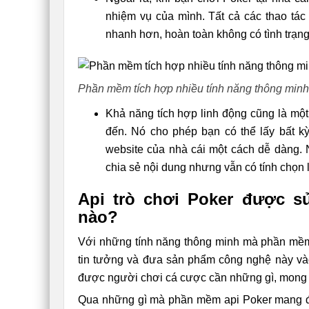
nhiệm vụ của mình. Tất cả các thao tác 
nhanh hơn, hoàn toàn không có tình trạng b
Phần mềm tích hợp nhiều tính năng thông minh, 
Khả năng tích hợp linh động cũng là m
đến. Nó cho phép bạn có thể lấy bất kỳ
website của nhà cái một cách dễ dàng.
chia sẻ nội dung nhưng vẫn có tính chọn l
Api trò chơi Poker được s
nào?
Với những tính năng thông minh mà phần mềm
tin tưởng và đưa sản phẩm công nghệ này và
được người chơi cá cược cần những gì, mong 
Qua những gì mà phần mềm api Poker mang đ