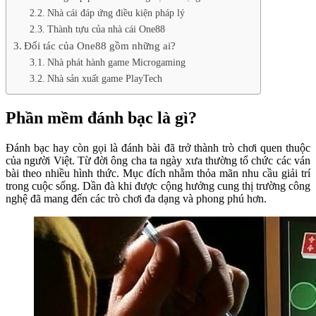
Nhà cái đáp ứng điều kiện pháp lý
Thành tựu của nhà cái One88
Đối tác của One88 gồm những ai?
Nhà phát hành game Microgaming
Nhà sản xuất game PlayTech
Phần mềm đánh bạc là gì?
Đánh bạc hay còn gọi là đánh bài đã trở thành trò chơi quen thuộc
của người Việt. Từ đời ông cha ta ngày xưa thường tổ chức các ván
bài theo nhiều hình thức. Mục đích nhằm thỏa mãn nhu cầu giải trí
trong cuộc sống. Dần đà khi được cộng hưởng cung thị trường công
nghệ đã mang đến các trò chơi đa dạng và phong phú hơn.