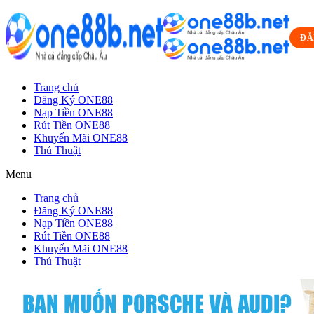
ĐĂ
Trang chủ
Đăng Ký ONE88
Nạp Tiền ONE88
Rút Tiền ONE88
Khuyến Mãi ONE88
Thủ Thuật
Menu
Trang chủ
Đăng Ký ONE88
Nạp Tiền ONE88
Rút Tiền ONE88
Khuyến Mãi ONE88
Thủ Thuật