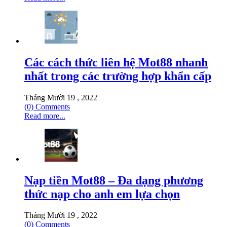
Các cách thức liên hệ Mot88 nhanh
nhất trong các trường hợp khẩn cấp
Tháng Mười 19 , 2022
(0) Comments
Read more...
Nạp tiền Mot88 – Đa dạng phương
thức nạp cho anh em lựa chọn
Tháng Mười 19 , 2022
(0) Comments