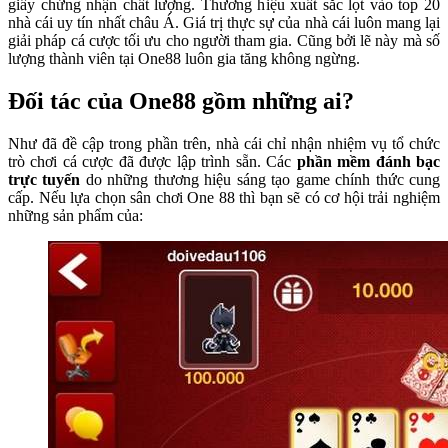
giấy chứng nhận chất lượng. Thương hiệu xuất sắc lọt vào top 20
nhà cái uy tín nhất châu Á. Giá trị thực sự của nhà cái luôn mang lại
giải pháp cá cược tối ưu cho người tham gia. Cũng bởi lẽ này mà số
lượng thành viên tại One88 luôn gia tăng không ngừng.
Đối tác của One88 gồm những ai?
Như đã đề cập trong phần trên, nhà cái chỉ nhận nhiệm vụ tổ chức
trò chơi cá cược đã được lập trình sẵn. Các
phần mềm đánh bạc
trực tuyến
do những thương hiệu sáng tạo game chính thức cung
cấp. Nếu lựa chọn sân chơi One 88 thì bạn sẽ có cơ hội trải nghiệm
những sản phẩm của: