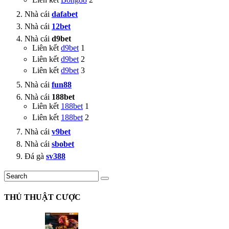
Nhà cái
dafabet
Nhà cái
12bet
Nhà cái
d9bet
Liên kết
d9bet
1
Liên kết
d9bet
2
Liên kết
d9bet
3
Nhà cái
fun88
Nhà cái
188bet
Liên kết
188bet
1
Liên kết
188bet
2
Nhà cái
v9bet
Nhà cái
sbobet
Đá gà
sv388
THỦ THUẬT CƯỢC