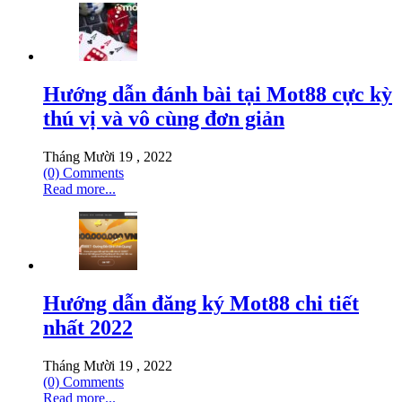
Hướng dẫn đánh bài tại Mot88 cực kỳ
thú vị và vô cùng đơn giản
Tháng Mười 19 , 2022
(0) Comments
Read more...
Hướng dẫn đăng ký Mot88 chi tiết
nhất 2022
Tháng Mười 19 , 2022
(0) Comments
Read more...