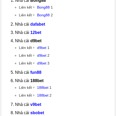
Nhà cái
Bong88
Liên kết
Bong88
1
Liên kết
Bong88
2
Nhà cái
dafabet
Nhà cái
12bet
Nhà cái
d9bet
Liên kết
d9bet
1
Liên kết
d9bet
2
Liên kết
d9bet
3
Nhà cái
fun88
Nhà cái
188bet
Liên kết
188bet
1
Liên kết
188bet
2
Nhà cái
v9bet
Nhà cái
sbobet