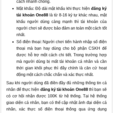
cách nhanh chóng.
Mật khẩu: Độ dài mật khẩu khi thực hiện
đăng ký
tài khoản One88
là từ 8-16 ký tự khác nhau, mật
khẩu người dùng càng mạnh thì tài khoản của
người chơi sẽ được bảo đảm an toàn một cách tốt
nhất.
Số điện thoại: Người chơi tiến hành nhập số điện
thoại mà bạn hay dùng cho bộ phận CSKH để
được hỗ trợ một cách chi tiết. Trong trường hợp
mà người dùng bị mất tài khoản cá nhân và cần
thời gian khôi phục thì đây chính là căn cứ hoạt
động một cách chắc chắn và xác thực nhất.
Sau khi người dùng đã điền đầy đủ những thông tin cá
nhân để thực hiện
đăng ký tài khoản One88
thì bạn sẽ
có cơ hội nhận được 100K từ hệ thống. Tại hệ thống
giao diện cá nhân, bạn có thể cập nhật ảnh đại diện cá
nhân, xác thực số điện thoại thông qua ứng dụng