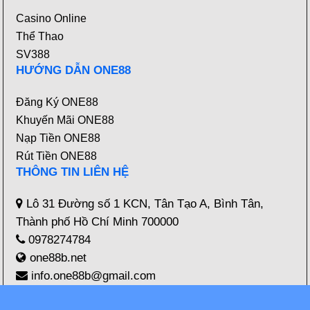
Casino Online
Thể Thao
SV388
HƯỚNG DẪN ONE88
Đăng Ký ONE88
Khuyến Mãi ONE88
Nạp Tiền ONE88
Rút Tiền ONE88
THÔNG TIN LIÊN HỆ
Lô 31 Đường số 1 KCN, Tân Tạo A, Bình Tân,
Thành phố Hồ Chí Minh 700000
0978274784
one88b.net
info.one88b@gmail.com