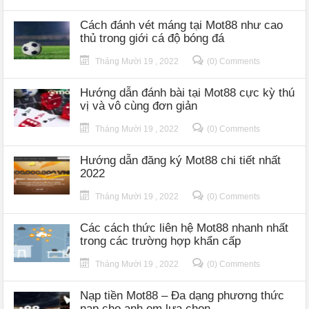
Cách đánh vét máng tại Mot88 như cao
thủ trong giới cá độ bóng đá
Tháng Mười 19 , 2022
(0) Comments
Hướng dẫn đánh bài tại Mot88 cực kỳ thú
vị và vô cùng đơn giản
Tháng Mười 19 , 2022
(0) Comments
Hướng dẫn đăng ký Mot88 chi tiết nhất
2022
Tháng Mười 19 , 2022
(0) Comments
Các cách thức liên hệ Mot88 nhanh nhất
trong các trường hợp khẩn cấp
Tháng Mười 19 , 2022
(0) Comments
Nạp tiền Mot88 – Đa dạng phương thức
nạp cho anh em lựa chọn