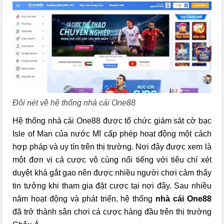
Đôi nét về hệ thống nhà cái One88
Hệ thống nhà cái One88 được tổ chức giám sát cờ bạc
Isle of Man của nước Mĩ cấp phép hoạt động một cách
hợp pháp và uy tín trên thị trường. Nơi đây được xem là
một đơn vị cá cược vô cùng nổi tiếng với tiêu chí xét
duyệt khá gắt gao nên được nhiều người chơi cảm thấy
tin tưởng khi tham gia đặt cược tại nơi đây. Sau nhiều
năm hoạt động và phát triển, hệ thống
nhà cái One88
đã trở thành sân chơi cá cược hàng đầu trên thị trường