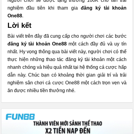
Người chơi sẽ được tặng thưởng 100K cho lần trải
nghiệm đầu tiên khi tham gia
đăng ký tài khoản
One88
.
Lời kết
Bài viết trên đây đã cung cấp cho người chơi các bước
đăng ký tài khoản One88
một cách đầy đủ và uy tín
nhất. Hy vọng thông qua bài viết này, người chơi có thể
thực hiện những thao tác đăng ký tài khoản một cách
nhanh chóng và hiệu quả nhất tại hệ thống cá cược hấp
dẫn này. Chúc bạn có khoảng thời gian giải trí và trải
nghiệm sân chơi cá cược One88 một cách trọn vẹn và
ăn được nhiều tiền thưởng nhé.